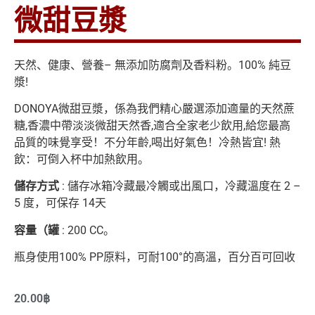
微甜豆漿
天然、健康、營養– 無添加防腐劑及香料粉。100% 純豆
漿!
DONOYA微甜豆漿，係為我們精心嚴選添加適量的天然蔗
糖,香濃中帶淡淡微甜天然香,適合全家老少飲用,給您最高
品質的味覺享受！不分年齡,喝出好氣色！冷熱皆宜! 熱
飲：可倒入杯中加熱飲用。
儲存方式
: 儲存冰箱冷藏最冷觸或出風口，冷藏溫度在 2 –
5 度，可保存 14天
容量（罐
: 200 CC。
瓶身使用100% PP原料，可耐100°的高溫，百分百可回收
20.00
฿