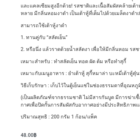
และแคลเซียมสูงอีกด้วย! รสชาติและเนื้อสัมผัสคล้ายเต้าห
หลาย มีกลิ่นหอมงาดำ เป็นเต้าหู้ที่เต็มไปด้วยเมล็ดงาดำเ
สามารถใช้เต้าหู้งาดำ
1. ทานคู่กับ “สลัดเย็น”
2. หรือนึ่ง แล้วราดด้วยน้ำสลัดงา เพื่อให้มีกลิ่นหอม ร
เหมาะสำหรับ : ทำสลัดเย็น ทอด ผัด ต้ม หรือทำสุกี้
เหมาะกับเมนูอาหาร : ยำเต้าหู้ สุกี้หมาล่า บะหมี่เต้าหู้ตุ
วิธีเก็บรักษา : เก็บไว้ในตู้เย็นแช่ในช่องธรรมดาที่อุณห
(เป็นผลิตภัณฑ์จากธรรมชาติ ไม่มีสารกันบูด มีการฆ่าเชื
กาศเพื่อปิดกั้นการสัมผัสกับอากาศอย่างมีประสิทธิภาพแ
ปริมาณสุทธิ : 200 กรัม 1 ก้อน/แพ็ค
48.00
฿