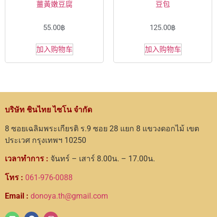
薑黃嫩豆腐
豆包
55.00
฿
125.00
฿
加入购物车
加入购物车
บริษัท ชินไทย ไซโน จำกัด
8 ซอยเฉลิมพระเกียรติ ร.9 ซอย 28 แยก 8 แขวงดอกไม้ เขต
ประเวศ กรุงเทพฯ 10250
เวลาทำการ :
จันทร์ – เสาร์ 8.00น. – 17.00น.
โทร :
061-976-0088
Email :
donoya.th@gmail.com