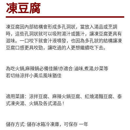
凍豆腐
凍豆腐因內部結構會形成多孔洞狀，當放入湯品或烹調
時，這些孔洞狀就可以吸附湯汁或醬汁，讓凍豆腐更具有
滋味。一口咬下就會汁液噴發，也因為多孔狀的結構讓凍
豆腐口感更具咬勁，讓吃過的人更想繼續吃下去。
為吃火鍋,麻辣鍋必備佳餚!亦適合:滷味,煮湯,炒菜等
若切絲涼拌小黃瓜風味猶佳
適用菜譜：涼拌豆腐、麻辣火鍋豆腐、紅燒湯麵豆腐、泰
式凍央湯、火鍋及各式湯品 !
儲存方式: 儲存冰箱冷凍庫，可保存 一年